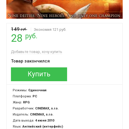
149
руб.
Экономия 121 руб.
руб.
28
Добавьте товар, хочу купить
Товар закончился
Купить
Режимы:
Одиночная
Платформа:
PC
Жанр:
RPG
Разработчик:
CINEMAX, s.r.o.
Издатель:
CINEMAX, s.r.o.
Дата выхода:
4 июня 2010
Язык:
Английский (интерфейс)