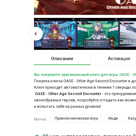
Описание
Активация
Вы покупаете оригинальный ключ для игры OASE - Ot
Покупка ключа OASE - Other Age Second Encounter и д
Ключ приходит автоматически в течение 1 секунды п
OASE - Other Age Second Encounter
- это причудлива
своеобразных героев, попробуйте отгадать как мож
и испытать себя на разных уровнях!
Приключенческая игра
Инди
Каз
Метки: