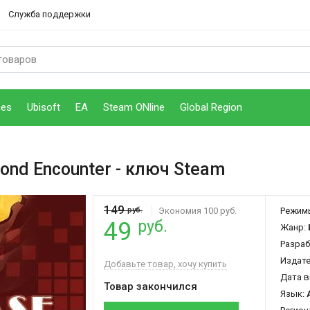
Служба поддержки
mes
Ubisoft
EA
Steam ONline
Global Region
cond Encounter
- ключ Steam
149
руб.
Экономия 100 руб.
Режим
руб.
49
Жанр:
Разраб
Издат
Добавьте товар, хочу купить
Дата в
Товар закончился
Язык: