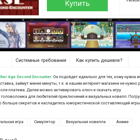
Регион
Купить
Системные требования
Как купить дешевле?
her Age Second Encounter
.
Он подойдет идеально для тех, кому нужна и
оставка, займут менее минуты, т.к. в нашем интернет-магазине не нужно
осле платежа. Далее можно активировать ключ и скачать игру.
я головоломка для любителей приключений и визуальных новелл. Погру
но больше секретов и насладитесь юмористической составляющей игры
уальная игра
Симулятор
Визуальная новелла
Аниме