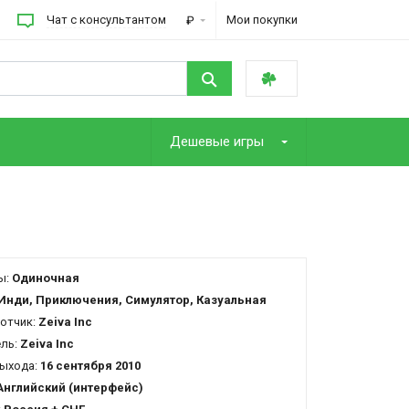
Чат с консультантом
Мои покупки
₽
Дешевые игры
ы:
Одиночная
Инди, Приключения, Симулятор, Казуальная
отчик:
Zeiva Inc
ель:
Zeiva Inc
ыхода:
16 сентября 2010
Английский (интерфейс)