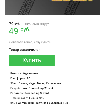
79
руб.
Экономия 30 руб.
руб.
49
Добавьте товар, хочу купить
Товар закончился
Купить
Режимы:
Одиночная
Платформа:
PC
Жанр:
Экшен, Инди, Гонки, Казуальная
Разработчик:
Screeching Wizard
Издатель:
Screeching Wizard
Дата выхода:
1 июня 2015
Язык:
Английский (озвучка + субтитры + интерфейс)