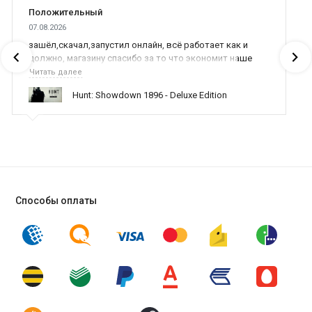
Положительный
07.08.2026
зашёл,скачал,запустил онлайн, всё работает как и
должно, магазину спасибо за то что экономит наше
время,нервы и деньги, ребята вы красава оказываете
Читать далее
поддержку населению и походу из всех только вы и
Hunt: Showdown 1896 - Deluxe Edition
оказываете помощь
Способы оплаты