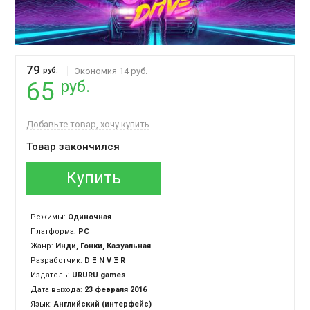
79
руб.
Экономия 14 руб.
руб.
65
Добавьте товар, хочу купить
Товар закончился
Купить
Режимы:
Одиночная
Платформа:
PC
Жанр:
Инди, Гонки, Казуальная
Разработчик:
D Ξ N V Ξ R
Издатель:
URURU games
Дата выхода:
23 февраля 2016
Язык:
Английский (интерфейс)