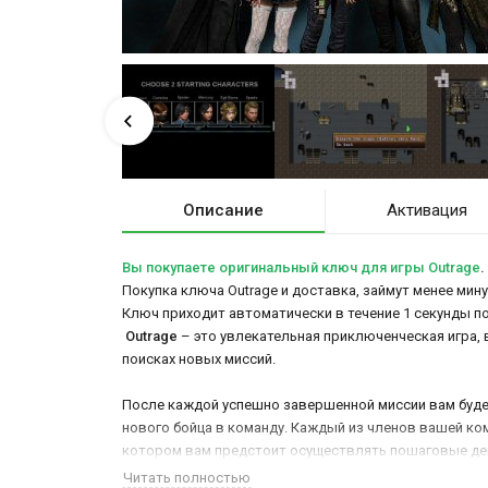
Описание
Активация
Вы покупаете оригинальный ключ для игры Outrage
.
Покупка ключа Outrage и доставка, займут менее мину
Ключ приходит автоматически в течение 1 секунды п
Outrage
– это увлекательная приключенческая игра, 
поисках новых миссий.
После каждой успешно завершенной миссии вам будет
нового бойца в команду. Каждый из членов вашей ко
котором вам предстоит осуществлять пошаговые дейс
Читать полностью