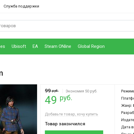
Служба поддержки
mes
Ubisoft
EA
Steam ONline
Global Region
m
99
руб.
Экономия 50 руб.
Режим
руб.
49
Платф
Жанр:
Разраб
Добавьте товар, хочу купить
Издат
Товар закончился
Дата в