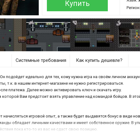
Язык:
Купить
Регион
Системные требования
Как купить дешевле?
Он подойдет идеально для тех, кому нужна игра на своём личном аккаун
ты, т.к. в нашем интернет-магазине не нужно регистрироваться.
осле платежа. Далее можно активировать ключ и скачать игру.
в которой Вам предстоит взять управление над командой бойцов. В этой
 начисляться игровой опыт, а также будет выдавятся бонус в виде но
манды обладает личными качествами и имеет собственное оружие. В ули
твия пока кто-то из вас не сдаст свою позицию.