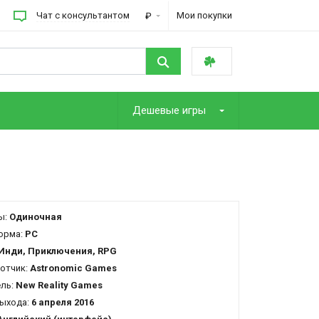
Чат с консультантом
Мои покупки
₽
Дешевые игры
ы:
Одиночная
орма:
PC
Инди, Приключения, RPG
отчик:
Astronomic Games
ель:
New Reality Games
ыхода:
6 апреля 2016