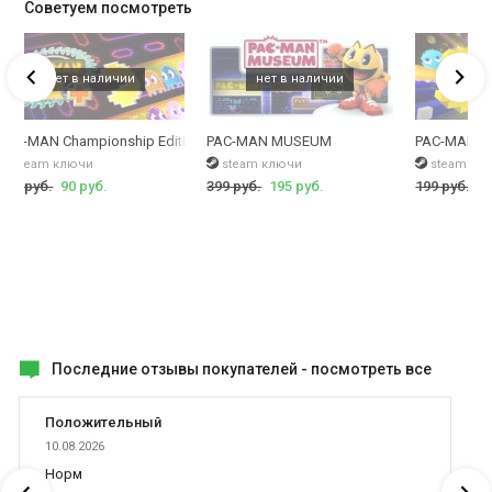
Советуем посмотреть
2
PAC-MAN Championship Edition DX+
PAC-MAN MUSEUM
PAC-MAN 2
steam ключи
steam ключи
steam кл
249 руб.
90 руб.
399 руб.
195 руб.
199 руб.
49
Последние отзывы покупателей -
посмотреть все
Положительный
10.08.2026
Норм