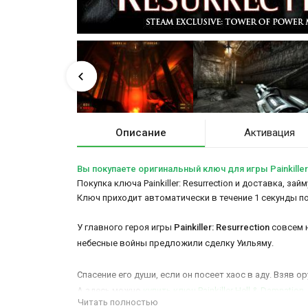
Описание
Активация
Вы покупаете оригинальный ключ для игры Painkiller:
Покупка ключа Painkiller: Resurrection и доставка, за
Ключ приходит автоматически в течение 1 секунды п
У главного героя игры
Painkiller: Resurrection
совсем н
небесные войны предложили сделку Уильяму.
Спасение его души, если он посеет хаос в аду. Взяв о
А здесь можно
купить ключ Painkiller Hell & Damnation
.
Читать полностью