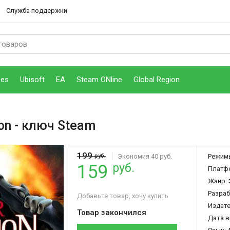
Служба поддержки
mes
Ubisoft
EA
Steam ONline
Global Region
on
- ключ Steam
199
руб.
Экономия 40 руб.
Режим
руб.
159
Платф
Жанр:
Разраб
Добавьте товар, хочу купить
Издат
Товар закончился
Дата в