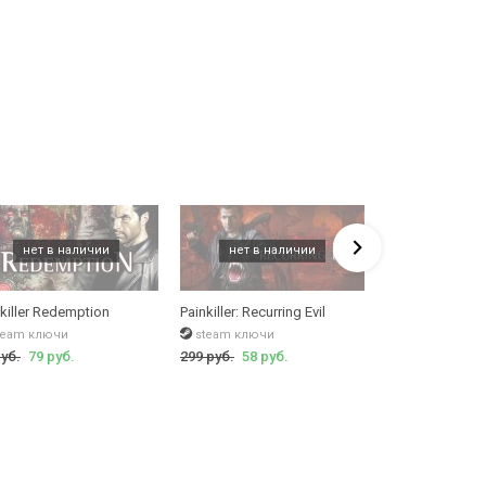
killer Redemption
Painkiller: Recurring Evil
Painkiller Comp
team ключи
steam ключи
steam ключи
руб.
79 руб.
299 руб.
58 руб.
1099 руб.
108 