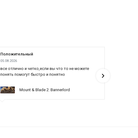
Положительный
Положит
05.08.2026
04.08.2026
все отлично и четко,если вы что то не можете
Все отлич
понять помогут быстро и понятно
Mount & Blade 2: Bannerlord