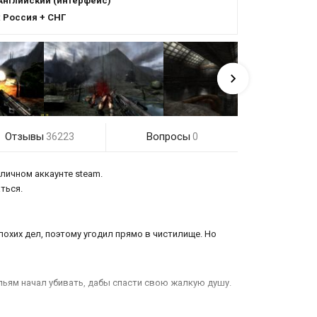
Английский (интерфейс)
:
Россия + СНГ
Отзывы
Вопросы
36223
0
 личном аккаунте steam.
аться.
охих дел, поэтому угодил прямо в чистилище. Но
Уильям начал убивать, дабы спасти свою жалкую душу.