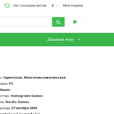
Чат с консультантом
Мои покупки
₽
Дешевые игры
ы:
Одиночная, Многопользовательская
орма:
PC
Экшен
отчик:
Homegrown Games
ель:
Nordic Games
ыхода:
27 октября 2009