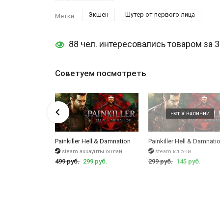
Экшен
Шутер от первого лица
Метки:
88 чел. интересовались товаром за 
Советуем посмотреть
ll & Damnation Collectors
Painkiller Hell & Damnation
Painkiller Hell & Damnati
чи
steam аккаунты онлайн
steam ключи
руб.
499 руб.
299 руб.
299 руб.
145 руб.