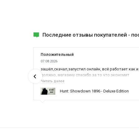
Последние отзывы покупателей -
по
Положительный
07.08.2026
ах была
зашёл,скачал,запустил онлайн, всё работает как и
должно, магазину спасибо за то что экономит
наше время,нервы и деньги, ребята вы красава
Читать далее
оказываете поддержку населению и походу из
ynced /
Hunt: Showdown 1896 - Deluxe Edition
всех только вы и оказываете помощь