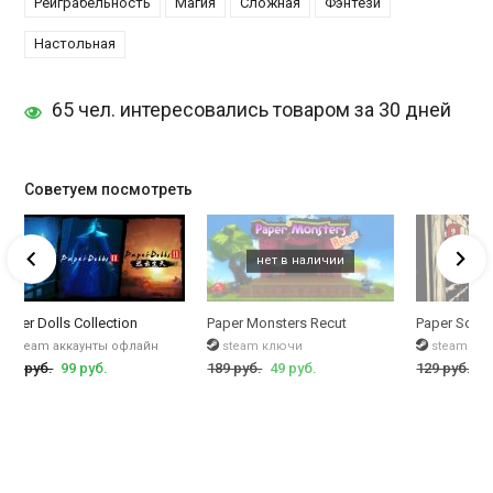
Реиграбельность
Магия
Сложная
Фэнтези
Настольная
65 чел. интересовались товаром за 30 дней
Советуем посмотреть
Paper Dolls Collection
Paper Monsters Recut
Paper Sorce
steam аккаунты офлайн
steam ключи
steam кл
827 руб.
99 руб.
189 руб.
49 руб.
129 руб.
49