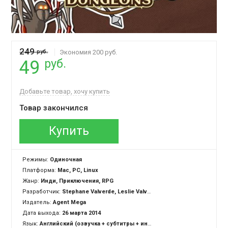
249
руб.
Экономия 200 руб.
руб.
49
Добавьте товар, хочу купить
Товар закончился
Купить
Режимы:
Одиночная
Платформа:
Mac, PC, Linux
Жанр:
Инди, Приключения, RPG
Разработчик:
Stephane Valverde, Leslie Valverde
Издатель:
Agent Mega
Дата выхода:
26 марта 2014
Язык:
Английский (озвучка + субтитры + интерфейс)