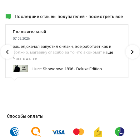
Последние отзывы покупателей -
посмотреть все
Положительный
07.08.2026
зашёл,скачал,запустил онлайн, всё работает как и
должно, магазину спасибо за то что экономит наше
время,нервы и деньги, ребята вы красава оказываете
Читать далее
поддержку населению и походу из всех только вы и
Hunt: Showdown 1896 - Deluxe Edition
оказываете помощь
Способы оплаты