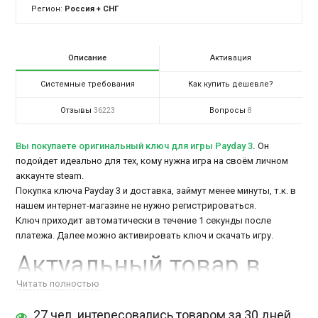
Регион:
Россия + СНГ
Описание
Активация
Системные требования
Как купить дешевле?
Отзывы
Вопросы
36223
8
Вы покупаете оригинальный ключ для игры Payday 3
.
Он
подойдет идеально для тех, кому нужна игра на своём личном
аккаунте steam.
Покупка ключа Payday 3 и доставка, займут менее минуты, т.к. в
нашем интернет-магазине не нужно регистрироваться.
Ключ приходит автоматически в течение 1 секунды после
платежа. Далее можно активировать ключ и скачать игру.
Актуальный товар в
наличии, можно
купить
Читать полностью
по скидке
тут
27 чел. интересовались товаром за 30 дней