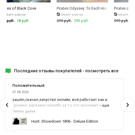
Pirates of Black Cove
Pirates Odyssey: To Each His Own
Pirates of t
steam ключи
steam ключи
steam кл
350 руб.
18 руб.
399 руб.
295 руб.
999 руб.
23
Последние отзывы покупателей -
посмотреть все
Положительный
07.08.2026
зашёл,скачал,запустил онлайн, всё работает как и
должно, магазину спасибо за то что экономит наше
время,нервы и деньги, ребята вы красава оказываете
Читать далее
поддержку населению и походу из всех только вы и
Hunt: Showdown 1896 - Deluxe Edition
оказываете помощь