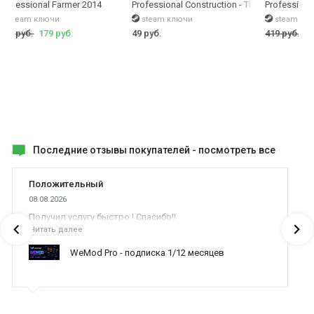
Professional Farmer 2014
Professional Construction - The Simulation
Professiona
steam ключи
steam ключи
steam кл
349 руб.
179 руб.
49 руб.
419 руб.
49
Последние отзывы покупателей -
посмотреть все
Положительный
08.08.2026
Получил услугу быстро ! Спасибо!!
Читать далее
WeMod Pro - подписка 1/12 месяцев