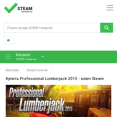
Каталог
26508 товаров
Магазин
Steam ключи
Купить
Professional Lumberjack 2015
- ключ Steam