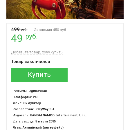
499
руб.
Экономия 450 руб.
руб.
49
Добавьте товар, хочу купить
Товар закончился
Купить
Режимы:
Одиночная
Платформа:
PC
Жанр:
Симулятор
Разработчик:
PlayWay S.A.
Издатель:
BANDAI NAMCO Entertainment, United Independent Entertainment GmbH
Дата выхода:
5 марта 2015
Язык:
Английский (интерфейс)