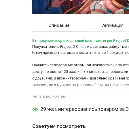
Описание
Активация
Вы покупаете оригинальный ключ для игры Project D
Покупка ключа Project D Online и доставка, займут ме
Ключ приходит автоматически в течение 1 секунды п
Начните исследование огромной неизвестной планеты
доступно около 125 различных квестов, а персонажи
с друзьями. В игре интересная и довольно красивая 
женские, но и мужские персонажи. Если вы хотите вес
невероятную планету, интересные задачи и найдите и
Читать полностью
А здесь можно
купить ключ Project CARS 2
.
29 чел. интересовались товаром за 
Советуем посмотреть