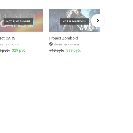
ject CARS
Project Zomboid
Project CARS 2 
team ключи
steam аккаунты
steam ключи
9 руб.
329 руб.
710 руб.
599 руб.
2998 руб.
236 