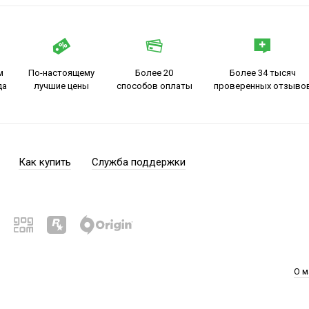
м
По-настоящему
Более 20
Более 34 тысяч
да
лучшие цены
способов оплаты
проверенных отзыво
Как купить
Служба поддержки
О м