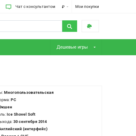
Чат с консультантом
Мои покупки
₽
Дешевые игры
ы:
Многопользовательская
орма:
PC
Экшен
ель:
Ice Shovel Soft
ыхода:
30 сентября 2014
Английский (интерфейс)