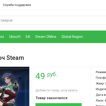
Служба поддержки
mes
Ubisoft
EA
Steam ONline
Global Region
юч Steam
Режим
руб.
49
Платф
Жанр:
Издат
Добавьте товар, хочу купить
Дата в
Товар закончился
Язык: