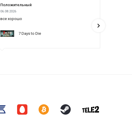
Положительный
Положит
06.08.2026
05.08.2026
все хорошо
все отлич
понять по
7 Days to Die