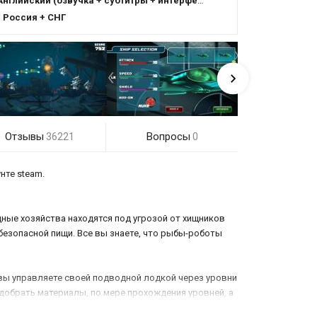
Английский (озвучка + субтитры + интерфейс)
:
Россия + СНГ
Отзывы
Вопросы
36221
0
нте steam.
ные хозяйства находятся под угрозой от хищников
безопасной пищи. Все вы знаете, что рыбы-роботы
 вы управляете своей подводной лодкой через уровни
добрать материалы, по мере прохождения уровней, а