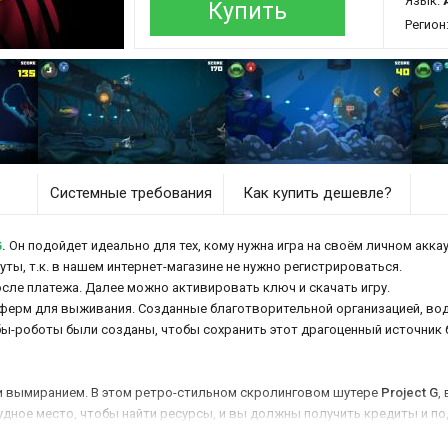
Язык:
Купить
Регион
Системные требования
Как купить дешевле?
G
.
Он подойдет идеально для тех, кому нужна игра на своём личном аккау
нуты, т.к. в нашем интернет-магазине не нужно регистрироваться.
осле платежа. Далее можно активировать ключ и скачать игру.
 ферм для выживания. Созданные благотворительной организацией, вод
ы-роботы были созданы, чтобы сохранить этот драгоценный источник 
и вымиранием. В этом ретро-стильном скролинговом шутере
Project G
,
удное место, чтобы найти ресурсы, и вы должны получить кредиты и по
ь, чтобы соответствовать вашему стилю игры.