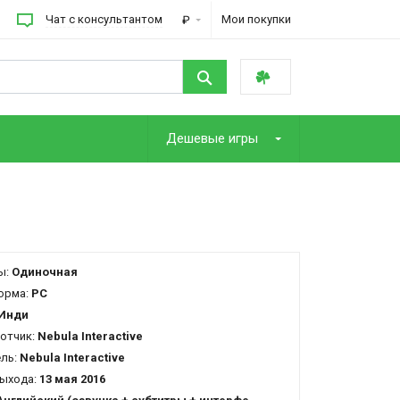
Чат с консультантом
Мои покупки
₽
Дешевые игры
ы:
Одиночная
орма:
PC
Инди
отчик:
Nebula Interactive
ель:
Nebula Interactive
ыхода:
13 мая 2016