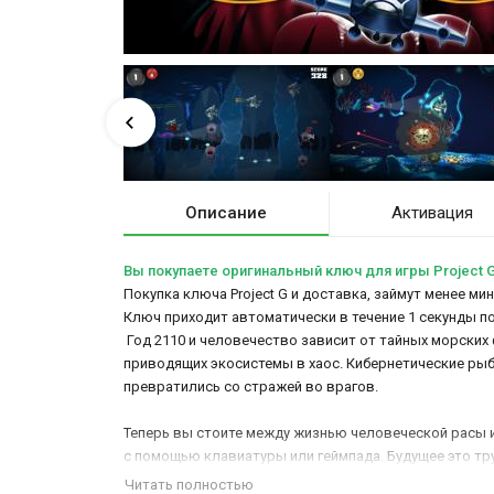
Описание
Активация
Вы покупаете оригинальный ключ для игры Project 
Покупка ключа Project G и доставка, займут менее ми
Ключ приходит автоматически в течение 1 секунды п
Год 2110 и человечество зависит от тайных морских
приводящих экосистемы в хаос. Кибернетические рыб
превратились со стражей во врагов.
Теперь вы стоите между жизнью человеческой расы 
с помощью клавиатуры или геймпада. Будущее это тр
затем использовать их, чтобы обновить свой корабл
Читать полностью