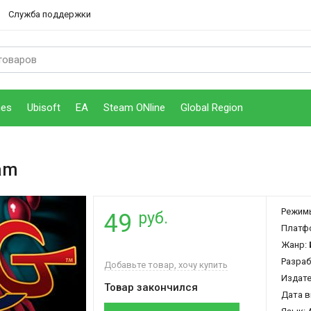
Служба поддержки
mes
Ubisoft
EA
Steam ONline
Global Region
am
Режим
руб.
49
Платф
Жанр:
Разраб
Добавьте товар, хочу купить
Издат
Товар закончился
Дата в