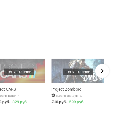
ject CARS
Project Zomboid
Project CARS 2 
team ключи
steam аккаунты
steam ключи
9 руб.
329 руб.
710 руб.
599 руб.
2998 руб.
236 