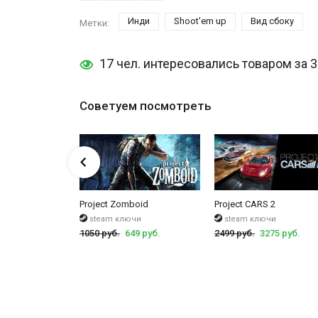
Инди
Shoot'em up
Вид сбоку
Метки:
17 чел. интересовались товаром за 
Советуем посмотреть
Limited Edition
Project Zomboid
Project CARS 2
чи
steam ключи
steam ключи
40 руб.
1050 руб.
649 руб.
2499 руб.
3275 руб.