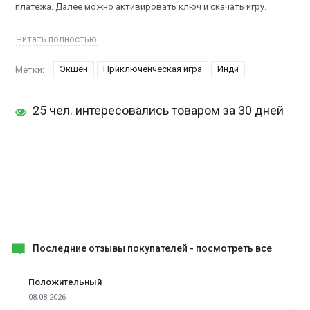
платежа. Далее можно активировать ключ и скачать игру.
Сюжетная линия
Prometheus - The Fire Thief
разворачивается в
Читать полностью
Древней Греции. Геймерам предстоит выступить в роли
легендарного персонажа Прометея. Когда был похищен огонь
Экшен
Приключенческая игра
Инди
Метки:
Олимпа, отважный герой отправляется на его поиски.
25 чел. интересовались товаром за 30 дней
Ему предстоит посетить огромные территории Греции и даже
выйти за ее пределы. Кроме того, на пути будут встречаться
различные мифологические монстры, которых необходимо
отважно уничтожать.
А здесь можно
купить ключ Thief
.
Последние отзывы покупателей -
посмотреть все
Положительный
08.08.2026