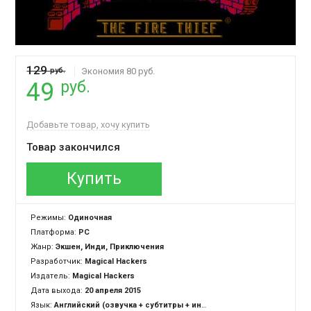
129
руб.
Экономия 80 руб.
руб.
49
Добавьте товар, хочу купить
Товар закончился
Купить
Режимы:
Одиночная
Платформа:
PC
Жанр:
Экшен, Инди, Приключения
Разработчик:
Magical Hackers
Издатель:
Magical Hackers
Дата выхода:
20 апреля 2015
Язык:
Английский (озвучка + субтитры + интерфейс)