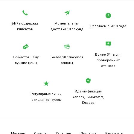
24/7 поддержка
Моментальная
Работаем
с 2010 года
клиентов
доставка 10 секунд
Более 34 тысяч
По-настоящему
Более 20
способов
проверенных
лучшие цены
оплаты
отзывов
Идентификация
Регулярные акции,
Yandex, Тинькофф,
скидки, конкурсы
Юкасса
Магазин
Отзывы
Гарантии
Доставка
Как купить