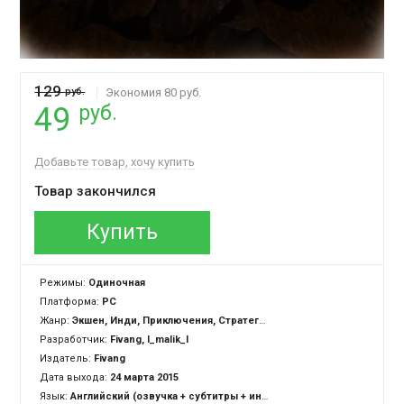
129
руб.
Экономия 80 руб.
руб.
49
Добавьте товар, хочу купить
Товар закончился
Купить
Режимы:
Одиночная
Платформа:
PC
Жанр:
Экшен, Инди, Приключения, Стратегия, RPG, Казуальная
Разработчик:
Fivang, l_malik_l
Издатель:
Fivang
Дата выхода:
24 марта 2015
Язык:
Английский (озвучка + субтитры + интерфейс)