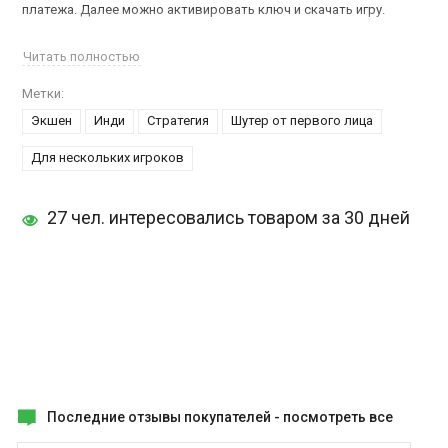
платежа. Далее можно активировать ключ и скачать игру.
На этот раз вашему вниманию представляется экшен-стратегия,
Читать полностью
от первого лица - Revelations 2012, более напоминающая
Метки:
классический шутер. Вам предстоит сразиться со злом, о
Экшен
Инди
Стратегия
Шутер от первого лица
появлении которого предсказывали еще древние майя.
Для нескольких игроков
Игровой процесс
Revelations 2012
перенесет вас в недалекое
будущее, где вам предстоит сразиться с мистическими и
опасными врагами, спасти человечество и вернуть плате былое
27 чел. интересовались товаром за 30 дней
благополучие.
А здесь можно
купить ключ Assassin's Creed Revelations
.
Последние отзывы покупателей -
посмотреть все