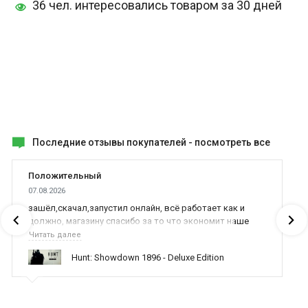
36 чел. интересовались товаром за 30 дней
Последние отзывы покупателей -
посмотреть все
Положительный
07.08.2026
зашёл,скачал,запустил онлайн, всё работает как и
должно, магазину спасибо за то что экономит наше
время,нервы и деньги, ребята вы красава оказываете
Читать далее
поддержку населению и походу из всех только вы и
Hunt: Showdown 1896 - Deluxe Edition
оказываете помощь