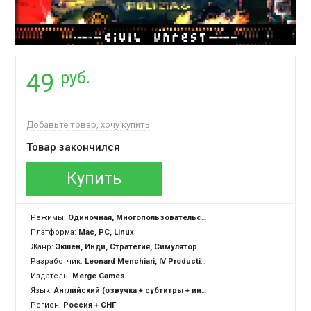
руб.
49
Добавьте товар, хочу купить
Товар закончился
Купить
Режимы:
Одиночная, Многопользовательская
Платформа:
Mac, PC, Linux
Жанр:
Экшен, Инди, Стратегия, Симулятор
Разработчик:
Leonard Menchiari, IV Productions
Издатель:
Merge Games
Язык:
Английский (озвучка + субтитры + интерфейс)
Регион:
Россия + СНГ