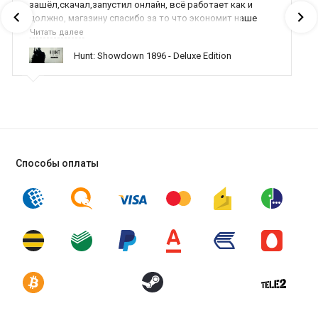
зашёл,скачал,запустил онлайн, всё работает как и
должно, магазину спасибо за то что экономит наше
время,нервы и деньги, ребята вы красава оказываете
Читать далее
поддержку населению и походу из всех только вы и
Hunt: Showdown 1896 - Deluxe Edition
оказываете помощь
Способы оплаты