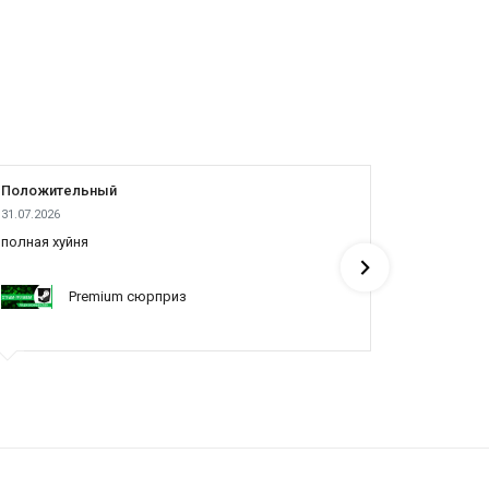
Положительный
Положит
31.07.2026
04.08.2026
полная хуйня
Все отлич
Premium сюрприз