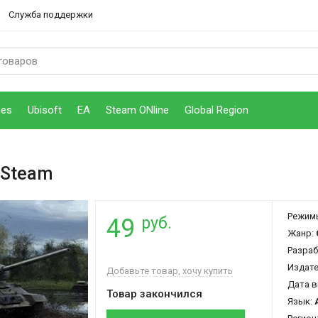
Служба поддержки
mes
Ubisoft
EA
Steam ONline
Global Region
 Steam
Режим
руб.
49
Жанр:
Разраб
Издат
Добавьте товар, хочу купить
Дата в
Товар закончился
Язык: