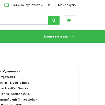
Чат с консультантом
Мои покупки
₽
Дешевые игры
ы:
Одиночная
Стратегия
отчик:
Electric Rune
ель:
HexWar Games
ыхода:
23 июля 2015
Английский (интерфейс)