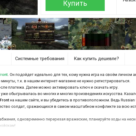
Регион
Купить
Системные требования
Как купить дешевле?
ront
.
Он подойдет идеально для тех, кому нужна игра на своём личном а
е минуты, т.к. в нашем интернет-магазине не нужно регистрироваться.
осле платежа. Далее можно активировать ключ и скачать игру.
же обыгрывалась во многих и многих произведениях искусства. Казалос
Front
на нашем сайте, и вы убедитесь в противоположном. Ведь Russian
жество солдат, сражающихся в самом масштабном конфликте за всю ис
абжения, одновременно перерезая вражеские, планируйте ходы на неск
войскам!