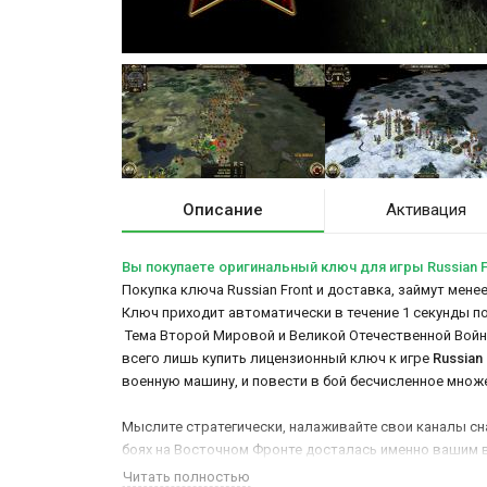
Описание
Активация
Вы покупаете оригинальный ключ для игры Russian F
Покупка ключа Russian Front и доставка, займут мене
Ключ приходит автоматически в течение 1 секунды п
Тема Второй Мировой и Великой Отечественной Войн у
всего лишь купить лицензионный ключ к игре
Russian 
военную машину, и повести в бой бесчисленное мно
Мыслите стратегически, налаживайте свои каналы сн
боях на Восточном Фронте досталась именно вашим 
Читать полностью