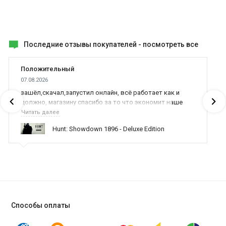
Последние отзывы покупателей -
посмотреть все
Положительный
07.08.2026
зашёл,скачал,запустил онлайн, всё работает как и
должно, магазину спасибо за то что экономит наше
время,нервы и деньги, ребята вы красава оказываете
Читать далее
поддержку населению и походу из всех только вы и
Hunt: Showdown 1896 - Deluxe Edition
оказываете помощь
Способы оплаты