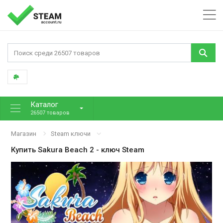
Каталог
26507 товаров
Магазин
Steam ключи
Купить
Sakura Beach 2
- ключ Steam