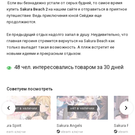
Если вы безнадежно устали от серых будней, то самое время
купить
Sakura Beach 2
на нашем сайте и отправиться в приятное
путешествие. Ведь приключения юной Сейджи еще
продолжаются.
Ее предыдущий отдых надолго запал в душу. Неудивительно, что
главная героиня стремится вернуться на Sakura Beach как
только выпадет такая возможность. А пляж встретит ее
новыми идеями и прекрасным отдыхом.
48 чел. интересовались товаром за 30 дней
Советуем посмотреть
Sakura Spirit
Sakura Angels
Sakura Fant
steam ключи
steam ключи
steam кл