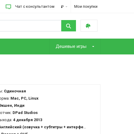
Чат с консультантом
Мои покупки
₽
Дешевые игры
ы:
Одиночная
орма:
Mac, PC, Linux
Экшен, Инди
отчик:
DPad Studios
ыхода:
4 декабря 2013
Английский (озвучка + субтитры + интерфейс)