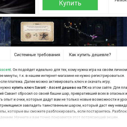
Регион
Купить
Системные требования
Как купить дешевле?
Ascent
.
Он подойдет идеально для тех, кому нужна игра на своём личном
нее минуты, т.к. в нашем интернет-магазине не нужно регистрироваться.
осле платежа. Далее можно активировать ключ и скачать игру.
 нужно
купить ключ Savant - Ascent дешево на ПК
на этом сайте. Для пл
кий Савант сбросил со своей башни шар, превративший всех в опасных 
ть опыт и очки, которые дадут вам не только новые возможности и ур
стремящимся завладеть таинственным шаром, который даст ему невидан
силы, которые вы сможете разблокировать, если постараетесь. Разбло
нием. Начните и вам точно понравится этот потрясающий экшен.