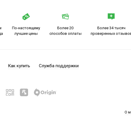
м
По-настоящему
Более 20
Более 34 тысяч
да
лучшие цены
способов оплаты
проверенных отзыво
Как купить
Служба поддержки
О м