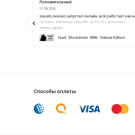
Положительный
07.08.2026
зашёл,скачал,запустил онлайн, всё работает как и
должно, магазину спасибо за то что экономит
наше время,нервы и деньги, ребята вы красава
Читать далее
оказываете поддержку населению и походу из
Hunt: Showdown 1896 - Deluxe Edition
всех только вы и оказываете помощь
Способы оплаты