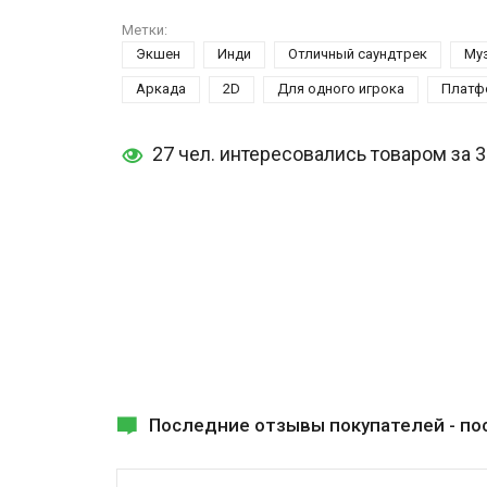
Метки:
Экшен
Инди
Отличный саундтрек
Му
Аркада
2D
Для одного игрока
Платф
27 чел. интересовались товаром за 
Последние отзывы покупателей -
по