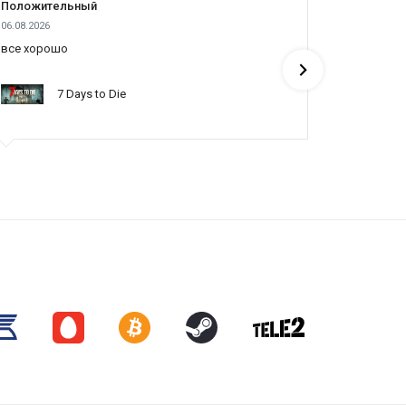
Положительный
Положит
06.08.2026
05.08.2026
все хорошо
все отлич
понять по
7 Days to Die