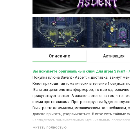
Описание
Активация
Вы покупаете оригинальный ключ для игры Savant - 
Покупка ключа Savant - Ascent и доставка, займут ме
Ключ приходит автоматически в течение 1 секунды п
Если вы ценитель платформеров, то вам однозначно
присутствует сюжет. А заключается он в том, что не
этими противниками. Прогрессируя вы будете получа
Вы играете алхимиком, механическим волшебником, 
далеко прыгать, уворачиваться. В игре есть тайные 
насладитесь замечательным музыкальным сопровожде
Читать полностью