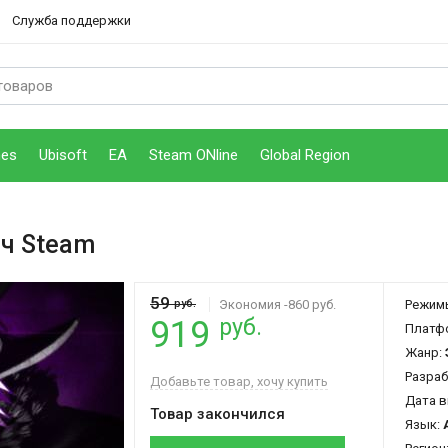
Служба поддержки
mes
Ubisoft
EA
Steam ONline
Global Region
ч Steam
59
руб.
Экономия -860 руб.
Режим
руб.
919
Платф
Жанр:
Разраб
Добавьте товар, хочу купить
Дата в
Товар закончился
Язык: