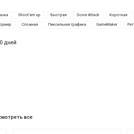
зыка
Shoot'em up
Быстрая
Score Attack
Короткая
ормер
Сложная
Пиксельная графика
GameMaker
Ре
30 дней
смотреть все