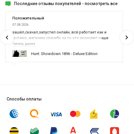
Последние отзывы покупателей -
посмотреть все
Положительный
07.08.2026
зашёл,скачал,запустил онлайн, всё работает как и
должно, магазину спасибо за то что экономит наше
время,нервы и деньги, ребята вы красава оказываете
Читать далее
поддержку населению и походу из всех только вы и
Hunt: Showdown 1896 - Deluxe Edition
оказываете помощь
Способы оплаты