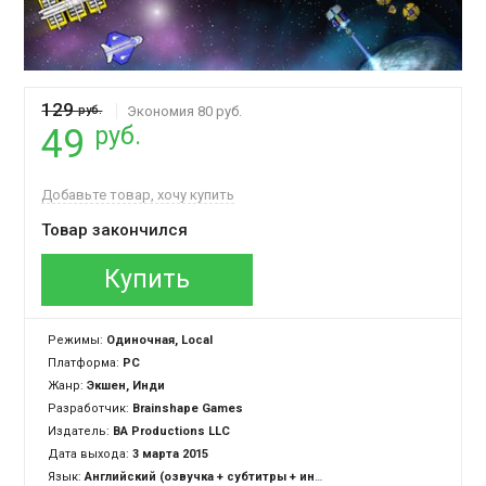
129
руб.
Экономия 80 руб.
руб.
49
Добавьте товар, хочу купить
Товар закончился
Купить
Режимы:
Одиночная, Local
Платформа:
PC
Жанр:
Экшен, Инди
Разработчик:
Brainshape Games
Издатель:
BA Productions LLC
Дата выхода:
3 марта 2015
Язык:
Английский (озвучка + субтитры + интерфейс)