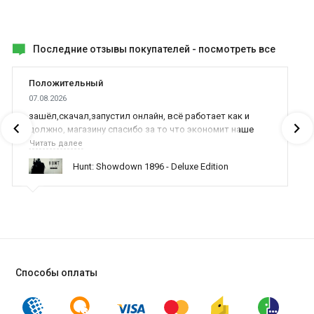
Последние отзывы покупателей -
посмотреть все
Положительный
07.08.2026
зашёл,скачал,запустил онлайн, всё работает как и
должно, магазину спасибо за то что экономит наше
время,нервы и деньги, ребята вы красава оказываете
Читать далее
поддержку населению и походу из всех только вы и
Hunt: Showdown 1896 - Deluxe Edition
оказываете помощь
Способы оплаты