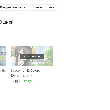
Казуальная игра
Головоломка
30 дней
f the Witch Crow
Season of 12 Colors
steam ключи
79 руб.
49 руб.