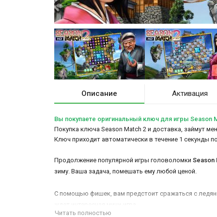
Описание
Активация
Вы покупаете оригинальный ключ для игры Season M
Покупка ключа Season Match 2 и доставка, займут мен
Ключ приходит автоматически в течение 1 секунды п
Продолжение популярной игры головоломки
Season 
зиму. Ваша задача, помешать ему любой ценой.
С помощью фишек, вам предстоит сражаться с ледян
ждет интересная мини-игра.
Читать полностью
А здесь можно
купить аккаунт Sea of Thieves
.