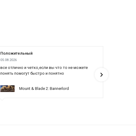
Положительный
Положит
05.08.2026
04.08.2026
все отлично и четко,если вы что то не можете
Cпасибо я
понять помогут быстро и понятно
продали д
Mount & Blade 2: Bannerlord