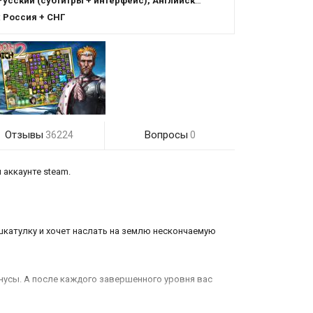
усский (субтитры + интерфейс), Английский (субтитры + интерфейс)
:
Россия + СНГ
Отзывы
Вопросы
36224
0
 аккаунте steam.
 шкатулку и хочет наслать на землю нескончаемую
усы. А после каждого завершенного уровня вас