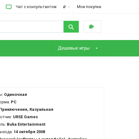
Чат с консультантом
Мои покупки
₽
Дешевые игры
ы:
Одиночная
орма:
PC
Приключения, Казуальная
отчик:
URSE Games
ель:
Buka Entertainment
ыхода:
14 октября 2008