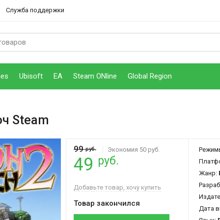
Служба поддержки
mes
Ubisoft
EA
Steam ONline
Global Region
юч Steam
99
руб.
Экономия 50 руб.
Режим
руб.
49
Платф
Жанр:
Разраб
Добавьте товар, хочу купить
Издат
Товар закончился
Дата в