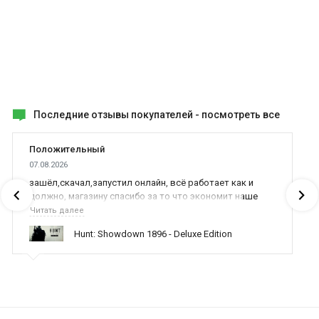
Последние отзывы покупателей -
посмотреть все
Положительный
07.08.2026
зашёл,скачал,запустил онлайн, всё работает как и
должно, магазину спасибо за то что экономит наше
время,нервы и деньги, ребята вы красава оказываете
Читать далее
поддержку населению и походу из всех только вы и
Hunt: Showdown 1896 - Deluxe Edition
оказываете помощь