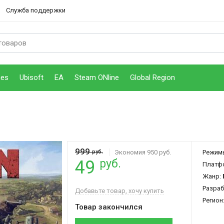
Служба поддержки
mes
Ubisoft
EA
Steam ONline
Global Region
999
руб.
Экономия 950 руб.
Режим
руб.
49
Платф
Жанр:
Разраб
Добавьте товар, хочу купить
Регион
Товар закончился