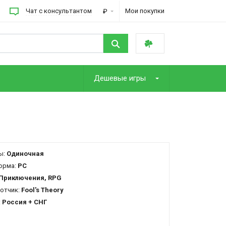
Чат с консультантом
Мои покупки
₽
Дешевые игры
ы:
Одиночная
орма:
PC
Приключения, RPG
отчик:
Fool's Theory
:
Россия + СНГ