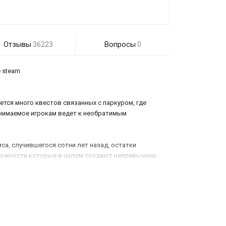
Отзывы
Вопросы
36223
0
 steam.
ется много квестов связанных с паркуром, где
инимаемое игрокам ведет к необратимым
иса, случившегося сотни лет назад, остатки
озможности,которые в целом создают непривычную