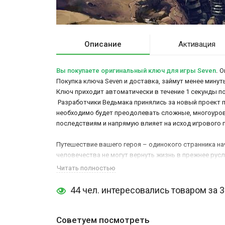
Описание
Активация
Вы покупаете оригинальный ключ для игры Seven
.
Он
Покупка ключа Seven и доставка, займут менее минуты
Ключ приходит автоматически в течение 1 секунды п
Разработчики Ведьмака принялись за новый проект 
необходимо будет преодолевать сложные, многоуровн
последствиям и напрямую влияет на исход игрового 
Путешествие вашего героя – одинокого странника начн
человечества не могут вернуть жизнь в прежнее рус
атмосферу игры.
Читать полностью
44 чел. интересовались товаром за 
Советуем посмотреть