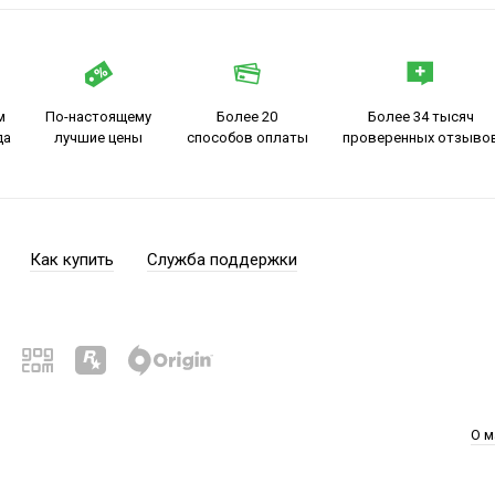
м
По-настоящему
Более 20
Более 34 тысяч
да
лучшие цены
способов оплаты
проверенных отзыво
Как купить
Служба поддержки
О м