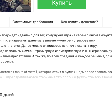
Купить
Системные требования
Как купить дешевле?
 подойдет идеально для тех, кому нужна игра на своём личном аккаунте
, т.к. в нашем интернет-магазине не нужно регистрироваться.
осле платежа. Далее можно активировать ключ и скачать игру.
под названием
Seven
– трехмерную изометрическую РПГ. В игре планиру
евые препятствия. А так же, по всем традициям, каждое решение, пр
процесса.
ется в Empire of Vetrall, которая стоит в руинах. Ведь после апокалипс
ло. В игре переплетаются старинные технологии и футуристические в
30 дней