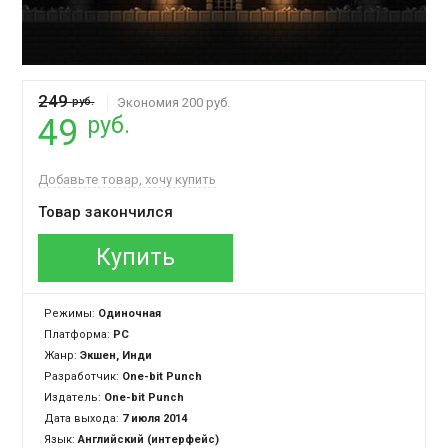
249
руб.
Экономия 200 руб.
руб.
49
Добавьте товар, хочу купить
Товар закончился
Купить
Режимы:
Одиночная
Платформа:
PC
Жанр:
Экшен, Инди
Разработчик:
One-bit Punch
Издатель:
One-bit Punch
Дата выхода:
7 июля 2014
Язык:
Английский (интерфейс)