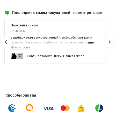
Последние отзывы покупателей -
посмотреть все
Положительный
07.08.2026
зашёл,скачал,запустил онлайн, всё работает как и
должно, магазину спасибо за то что экономит наше
время,нервы и деньги, ребята вы красава оказываете
Читать далее
поддержку населению и походу из всех только вы и
Hunt: Showdown 1896 - Deluxe Edition
оказываете помощь
Способы оплаты