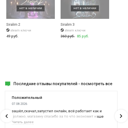
Siralim 2
Siralim 3
steam ключи
steam ключи
49 руб.
360 руб.
85 руб.
Последние отзывы покупателей -
посмотреть все
Положительный
07.08.2026
зашёл,скачал,запустил онлайн, всё работает как и
должно, магазину спасибо за то что экономит наше
время,нервы и деньги, ребята вы красава оказываете
Читать далее
поддержку населению и походу из всех только вы и