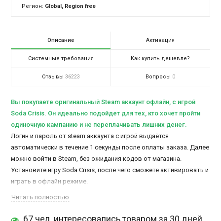
Регион:
Global, Region free
Описание
Активация
Системные требования
Как купить дешевле?
Отзывы
Вопросы
36223
0
Вы покупаете оригинальный Steam аккаунт офлайн, c игрой
Soda Crisis. Он идеально подойдет для тех, кто хочет пройти
одиночную кампанию и не переплачивать лишних денег.
Логин и пароль от steam аккаунта с игрой выдаётся
автоматически в течение 1 секунды после оплаты заказа. Далее
можно войти в Steam, без ожидания кодов от магазина.
Установите игру Soda Crisis, после чего сможете активировать и
играть в офлайн режиме.
Доступ к аккаунту остается у Вас навсегда. Время игры не
Читать полностью
ограничено.
Все заказы на Steam-Account.ru — безопасны.
Деньги
67 чел. интересовались товаром за 30 дней