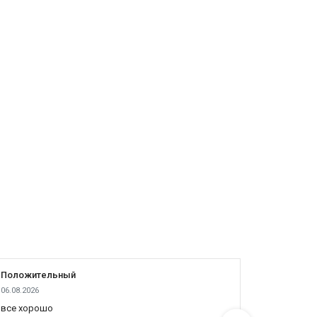
Положительный
Положит
06.08.2026
05.08.2026
все хорошо
все отлич