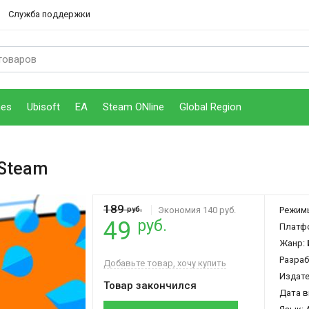
Служба поддержки
mes
Ubisoft
EA
Steam ONline
Global Region
 Steam
189
руб.
Экономия 140 руб.
Режим
руб.
49
Платф
Жанр:
Разраб
Добавьте товар, хочу купить
Издат
Товар закончился
Дата в