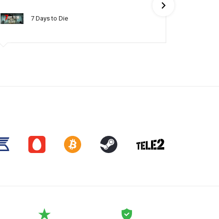
понять по
7 Days to Die