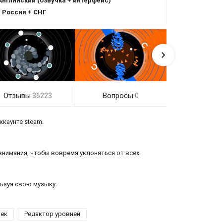
Английский (озвучка + интерфейс)
:
Россия + СНГ
Отзывы
Вопросы
36223
0
ккаунте steam.
 внимания, чтобы вовремя уклоняться от всех
льзуя свою музыку.
рек
Редактор уровней