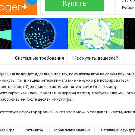
Язык:
Купить
Регион
Системные требования
Как купить дешевле?
ger+
.
Он подойдет идеально для тех, кому нужна игра на своём личном а
 минуты, т.к. в нашем интернет-магазине не нужно регистрироваться.
осле платежа. Далее можно активировать ключ и скачать игру.
ярких картинках. Очень простая на первый взгляд, требует недюжинного
 забросить ее после десяти минут игры.
рисутствует редактор уровней, в котором можно создавать карты, испо
ная игра
Ритм-игра
Управление мышью
Отличный саундт