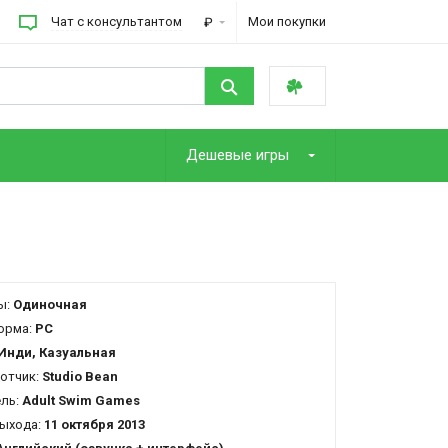
Чат с консультантом
Мои покупки
₽
Дешевые игры
ы:
Одиночная
орма:
PC
Инди, Казуальная
отчик:
Studio Bean
ель:
Adult Swim Games
ыхода:
11 октября 2013