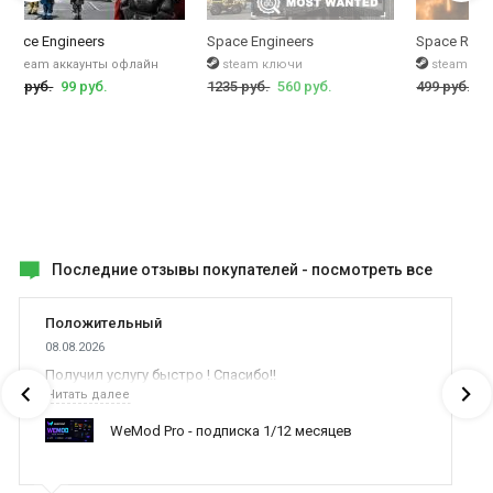
Space Engineers
Space Engineers
Space Rang
steam аккаунты офлайн
steam ключи
steam кл
435 руб.
99 руб.
1235 руб.
560 руб.
499 руб.
79
Последние отзывы покупателей -
посмотреть все
Положительный
08.08.2026
Получил услугу быстро ! Спасибо!!
Читать далее
WeMod Pro - подписка 1/12 месяцев