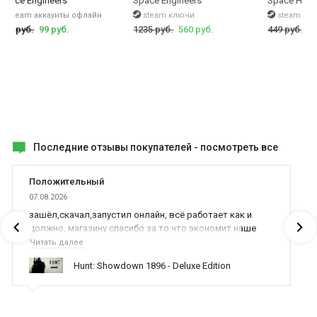
Space Engineers
Space Engineers
Space Hulk
steam аккаунты офлайн
steam ключи
steam кл
435 руб.
99 руб.
1235 руб.
560 руб.
449 руб.
91
Последние отзывы покупателей -
посмотреть все
Положительный
07.08.2026
зашёл,скачал,запустил онлайн, всё работает как и
должно, магазину спасибо за то что экономит наше
время,нервы и деньги, ребята вы красава оказываете
Читать далее
поддержку населению и походу из всех только вы и
Hunt: Showdown 1896 - Deluxe Edition
оказываете помощь