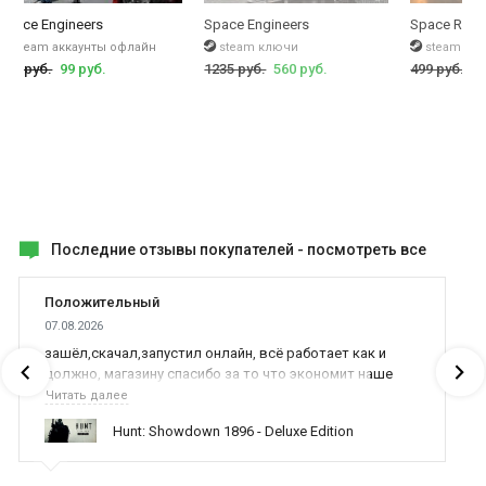
Space Engineers
Space Engineers
Space Rang
steam аккаунты офлайн
steam ключи
steam кл
435 руб.
99 руб.
1235 руб.
560 руб.
499 руб.
79
Последние отзывы покупателей -
посмотреть все
Положительный
07.08.2026
зашёл,скачал,запустил онлайн, всё работает как и
должно, магазину спасибо за то что экономит наше
время,нервы и деньги, ребята вы красава оказываете
Читать далее
поддержку населению и походу из всех только вы и
Hunt: Showdown 1896 - Deluxe Edition
оказываете помощь