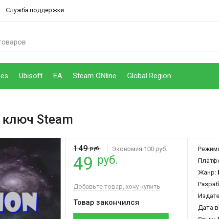
Служба поддержки
mes
Ubisoft
EA
Steam ONline
Global Region
 ключ Steam
149
руб.
Экономия 100 руб.
Режим
руб.
49
Платф
Жанр:
Разраб
Добавьте товар, хочу купить
Издат
Товар закончился
Дата в