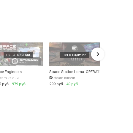
ce Engineers
Space Station Loma: OPERATIONS
Space Engineer
team ключи
steam ключи
steam аккаун
9 руб.
979 руб.
299 руб.
49 руб.
435 руб.
330 р