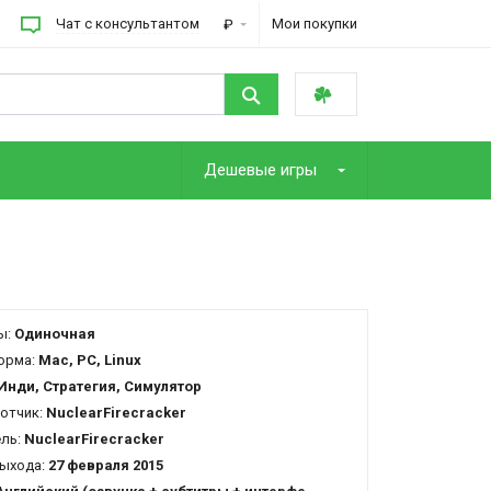
Чат с консультантом
Мои покупки
₽
Дешевые игры
ы:
Одиночная
орма:
Mac, PC, Linux
Инди, Стратегия, Симулятор
отчик:
NuclearFirecracker
ель:
NuclearFirecracker
ыхода:
27 февраля 2015