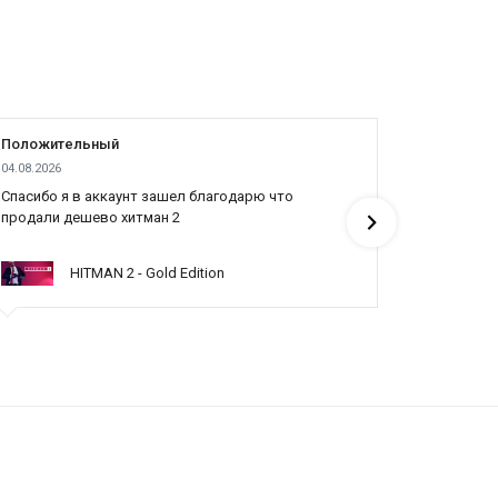
Положительный
Положит
04.08.2026
04.08.2026
Cпасибо я в аккаунт зашел благодарю что
Все отлич
продали дешево хитман 2
HITMAN 2 - Gold Edition