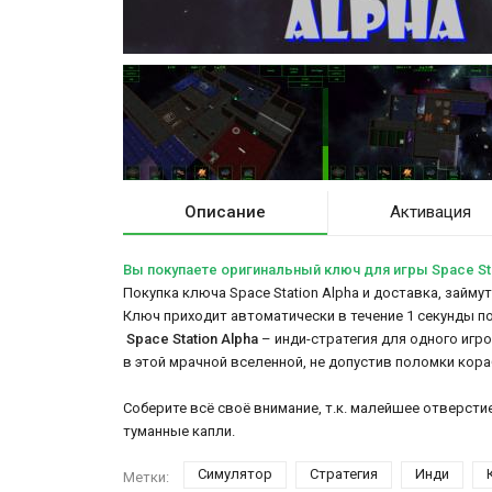
Описание
Активация
Вы покупаете оригинальный ключ для игры Space Sta
Покупка ключа Space Station Alpha и доставка, займу
Ключ приходит автоматически в течение 1 секунды п
Space Station Alpha
– инди-стратегия для одного игр
в этой мрачной вселенной, не допустив поломки кора
Соберите всё своё внимание, т.к. малейшее отверст
туманные капли.
Симулятор
Стратегия
Инди
Метки: