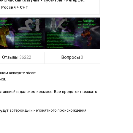
Английский (озвучка + субтитры + интерфейс)
:
Россия + СНГ
Отзывы
Вопросы
36222
0
чном аккаунте steam.
ься.
 станцией в далеком космосе. Вам предстоит выжить
 будут астеройды и непонятного происхождения