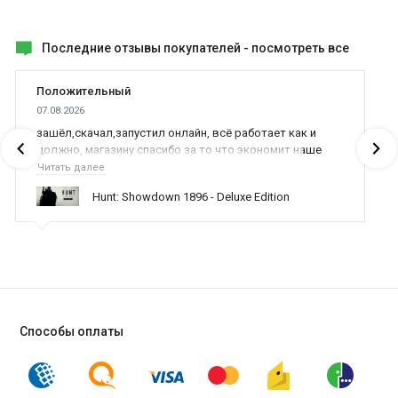
Последние отзывы покупателей -
посмотреть все
Положительный
07.08.2026
зашёл,скачал,запустил онлайн, всё работает как и
должно, магазину спасибо за то что экономит наше
время,нервы и деньги, ребята вы красава оказываете
Читать далее
поддержку населению и походу из всех только вы и
Hunt: Showdown 1896 - Deluxe Edition
оказываете помощь
Способы оплаты