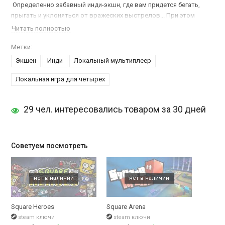
Определенно забавный инди-экшн, где вам придется бегать,
прыгать и уклоняться от вражеских выстрелов... При этом
стараясь не попасть под не самое дружелюбное окружение.
Читать полностью
Square Brawl
- это отличное времяпровождение, которое
позволит неплохо развеяться после тяжелого трудового дня.
Метки:
Экшен
Инди
Локальный мультиплеер
Играть вы будете за... Куб. Самый обычный, небольшой кубик,
который умеет стрелять, прыгать и крутиться, стараясь
Локальная игра для четырех
выжить! А чтобы это не казалось таким легким - за каждым
поворотом вас будут ожидать такие же кубические враги,
29 чел. интересовались товаром за 30 дней
которые не дремлют. Не теряйте хватку и не расслабляйтесь!
Советуем посмотреть
Square Heroes
Square Arena
steam ключи
steam ключи