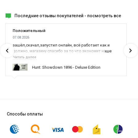
Последние отзывы покупателей -
посмотреть все
Положительный
07.08.2026
зашёл,скачал,запустил онлайн, всё работает как и
должно, магазину спасибо за то что экономит наше
время,нервы и деньги, ребята вы красава оказываете
Читать далее
поддержку населению и походу из всех только вы и
Hunt: Showdown 1896 - Deluxe Edition
оказываете помощь
Способы оплаты