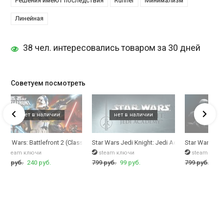
Решения имеют последствия
Runner
Минимализм
Линейная
38 чел. интересовались товаром за 30 дней
Советуем посмотреть
Star Wars: Battlefront 2 (Classic, 2005)
Star Wars Jedi Knight: Jedi Academy
Star Wars 
steam ключи
steam ключи
steam кл
799 руб.
240 руб.
799 руб.
99 руб.
799 руб.
99