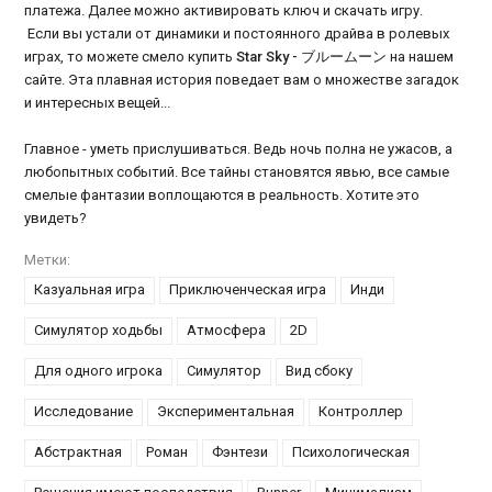
платежа. Далее можно активировать ключ и скачать игру.
Если вы устали от динамики и постоянного драйва в ролевых
играх, то можете смело купить
Star Sky - ブルームーン
на нашем
сайте. Эта плавная история поведает вам о множестве загадок
и интересных вещей...
Главное - уметь прислушиваться. Ведь ночь полна не ужасов, а
любопытных событий. Все тайны становятся явью, все самые
смелые фантазии воплощаются в реальность. Хотите это
увидеть?
Метки:
Казуальная игра
Приключенческая игра
Инди
Симулятор ходьбы
Атмосфера
2D
Для одного игрока
Симулятор
Вид сбоку
Исследование
Экспериментальная
Контроллер
Абстрактная
Роман
Фэнтези
Психологическая