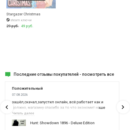
Stargazer Christmas
steam ключи
29 руб.
49 руб.
Последние отзывы покупателей -
посмотреть все
Положительный
07.08.2026
зашёл,скачал,запустил онлайн, всё работает как и
должно, магазину спасибо за то что экономит наше
время,нервы и деньги, ребята вы красава оказываете
Читать далее
поддержку населению и походу из всех только вы и
Hunt: Showdown 1896 - Deluxe Edition
оказываете помощь