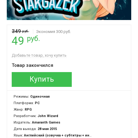
349
руб.
Экономия 300 руб.
руб.
49
Добавьте товар, хочу купить
Товар закончился
Купить
Режимы:
Одиночная
Платформа:
PC
Жанр:
RPG
Разработчик:
John Wizard
Издатель:
Amaranth Games
Дата выхода:
28 мая 2015
Язык:
Английский (озвучка + субтитры + интерфейс)