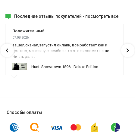
Последние отзывы покупателей -
посмотреть все
Положительный
07.08.2026
зашёл,скачал,запустил онлайн, всё работает как и
должно, магазину спасибо за то что экономит наше
время,нервы и деньги, ребята вы красава оказываете
Читать далее
поддержку населению и походу из всех только вы и
Hunt: Showdown 1896 - Deluxe Edition
оказываете помощь
Способы оплаты