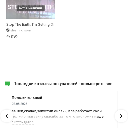
Stop The Earth, I'm Getting Off
steam ключи
49 руб.
Последние отзывы покупателей -
посмотреть все
Положительный
07.08.2026
зашёл,скачал,запустил онлайн, всё работает как и
должно, магазину спасибо за то что экономит наше
время,нервы и деньги, ребята вы красава оказываете
Читать далее
поддержку населению и походу из всех только вы и