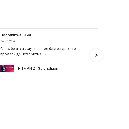
Положительный
Положит
04.08.2026
04.08.2026
Cпасибо я в аккаунт зашел благодарю что
Все отлич
продали дешево хитман 2
HITMAN 2 - Gold Edition