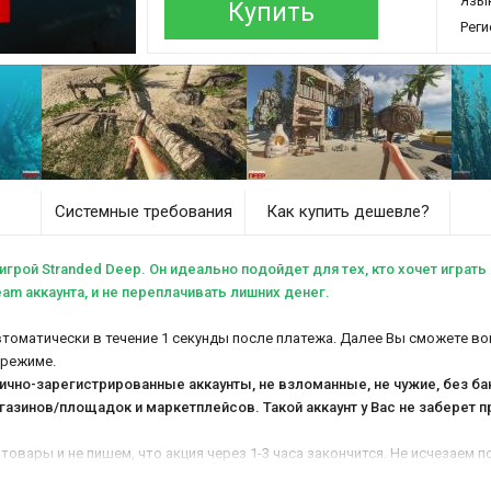
Язы
Купить
Реги
Системные требования
Как купить дешевле?
 игрой Stranded Deep. Он идеально подойдет для тех, кто хочет играт
m аккаунта, и не переплачивать лишних денег.
втоматически в течение 1 секунды после платежа. Далее Вы сможете вой
 режиме.
лично-зарегистрированные аккаунты, не взломанные, не чужие, без б
газинов/площадок и маркетплейсов
. Такой аккаунт у Вас не заберет
 товары и не пишем, что акция через 1-3 часа закончится. Не исчезаем
я
с 2010 года работы
. Среднее время ответа оператора в нашем магазине