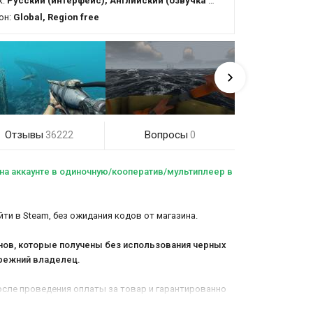
к:
Русский (интерфейс), Английский (озвучка + интерфейс)
он:
Global, Region free
Отзывы
Вопросы
36222
0
ь на аккаунте в одиночную/кооператив/мультиплеер в
ти в Steam, без ожидания кодов от магазина.
анов, которые получены без использования черных
 прежний владелец.
 после проведения оплаты за товар и гарантированно
 - 4 минуты.