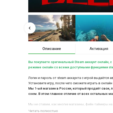
Описание
Активация
Вы покупаете оригинальный Steam аккаунт онлайн, c
режиме онлайн со всеми доступными функциями stea
Логин и пароль от steam аккаунта с игрой выдаётся а
Установите игру, после чего сможете играть в онлайн
Мы 1-ый магазин в России, который продаёт свои, 
схем. В этом главное отличие от всех остальных
ма
Мы не ставим, как многие магазины, фейк-таймеры на
отвечаем абсолютно всем клиентам, без исключени
Читать полностью