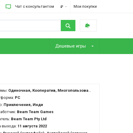
Чат с консультантом
Мои покупки
₽
Дешевые игры
имы:
Одиночная, Кооператив, Многопользовательская
тформа:
PC
р:
Приключения, Инди
работчик:
Beam Team Games
атель:
Beam Team Pty Ltd
 выхода:
11 августа 2022