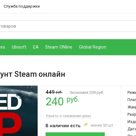
Служба поддержки
mes
Ubisoft
EA
Steam ONline
Global Region
аунт Steam онлайн
449
руб.
Экономия 209 руб.
Реж
руб.
240
Пла
Жан
Раз
Узнать о снижении цены
Изд
В наличии есть
менее 50 шт.
Дата