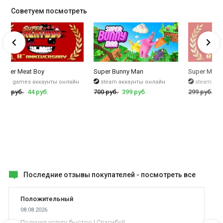
Советуем посмотреть
Super Meat Boy
Super Bunny Man
Super Meat
epic games аккаунты онлайн
steam аккаунты онлайн
steam кл
299 руб.
44 руб.
700 руб.
399 руб.
299 руб.
24
Последние отзывы покупателей -
посмотреть все
Положительный
08.08.2026
Получил услугу быстро ! Спасибо!!