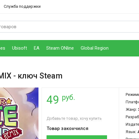
Служба поддержки
mes
Ubisoft
EA
Steam ONline
Global Region
EMIX
- ключ Steam
Режим
руб.
49
Платф
Жанр:
Разраб
Добавьте товар, хочу купить
Издат
Товар закончился
Язык: