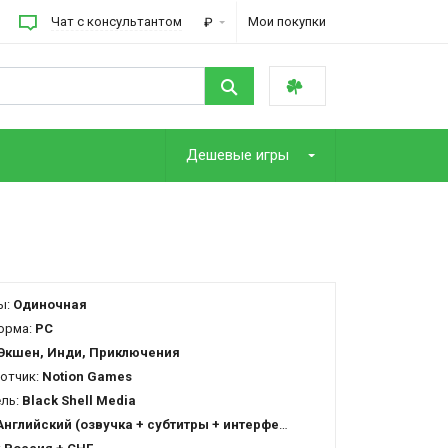
Чат с консультантом
Мои покупки
₽
Дешевые игры
ы:
Одиночная
орма:
PC
Экшен, Инди, Приключения
отчик:
Notion Games
ель:
Black Shell Media
Английский (озвучка + субтитры + интерфейс)