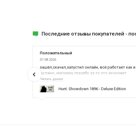
Последние отзывы покупателей -
по
Положительный
07.08.2026
ах была
зашёл,скачал,запустил онлайн, всё работает как и
должно, магазину спасибо за то что экономит
наше время,нервы и деньги, ребята вы красава
Читать далее
оказываете поддержку населению и походу из
ynced /
Hunt: Showdown 1896 - Deluxe Edition
всех только вы и оказываете помощь