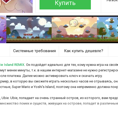
Регион
Купить
Системные требования
Как купить дешевле?
e Island REMIX
.
Он подойдет идеально для тех, кому нужна игра на своё
аймут менее минуты, т.к. в нашем интернет-магазине не нужно регистриро
осле платежа. Далее можно активировать ключ и скачать игру.
рмер, в которую вы сможете играть несколько часов не отрываясь, она
ные, Super Mario и Yoshi's Island, поэтому она непременно должна пон
 Ubie. Ubie, попадает на очень странный остров, из которого, вам пре
т множество помех и существ, живущих на острове, попадет в различн