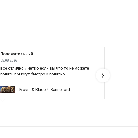
Положительный
Положит
05.08.2026
04.08.2026
все отлично и четко,если вы что то не можете
Все отлич
понять помогут быстро и понятно
Mount & Blade 2: Bannerlord