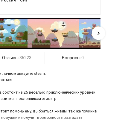
:
Россия + СНГ
Отзывы
Вопросы
36223
0
м личном аккаунте steam.
ваться.
 состоит из 25 веселых, приключенческих уровней.
равиться поклонникам этих игр.
дстоит помочь ему, выбраться живим, так же починив
ые ловушки и получит возможность разгадать