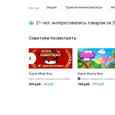
Экшен
Приключенческая игра
Ин
Метки:
21 чел. интересовались товаром за 
Советуем посмотреть
rman R
Super Meat Boy
Super Bunny Man
чи
epic games аккаунты онлайн
steam аккаунты онлайн
5 руб.
299 руб.
44 руб.
700 руб.
399 руб.