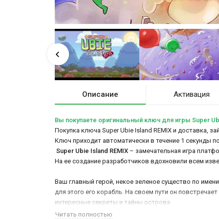
Описание
Активация
Вы покупаете оригинальный ключ для игры Super Ubi
Покупка ключа Super Ubie Island REMIX и доставка, з
Ключ приходит автоматически в течение 1 секунды п
Super Ubie Island REMIX
– замечательная игра платфо
На ее создание разработчиков вдохновили всем извест
Ваш главный герой, некое зеленое существо по имени,
для этого его корабль. На своем пути он повстречае
интересные секреты и тайны острова.
Читать полностью