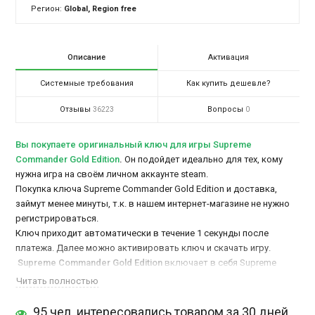
Регион:
Global, Region free
Описание
Активация
Системные требования
Как купить дешевле?
Отзывы
Вопросы
36223
0
Вы покупаете оригинальный ключ для игры Supreme
Commander Gold Edition
.
Он подойдет идеально для тех, кому
нужна игра на своём личном аккаунте steam.
Покупка ключа Supreme Commander Gold Edition и доставка,
займут менее минуты, т.к. в нашем интернет-магазине не нужно
регистрироваться.
Ключ приходит автоматически в течение 1 секунды после
платежа. Далее можно активировать ключ и скачать игру.
Supreme Commander Gold Edition
включает в себя Supreme
Commander и Supreme Commander: Forged Alliance, так что если
Читать полностью
хотите насладиться двумя частями одной игры, то вам нужно
купить ключ Supreme Commander Gold Edition
дешево на ПК
95 чел. интересовались товаром за 30 дней