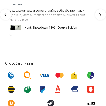
07.08.2026
зашёл,скачал,запустил онлайн, всё работает как и
должно, магазину спасибо за то что экономит наше
время,нервы и деньги, ребята вы красава оказываете
Читать далее
поддержку населению и походу из всех только вы и
Hunt: Showdown 1896 - Deluxe Edition
оказываете помощь
Способы оплаты