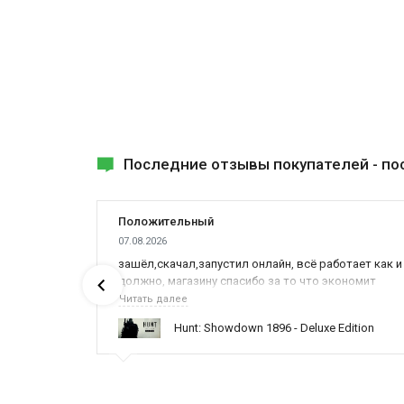
Последние отзывы покупателей -
по
Положительный
07.08.2026
ах была
зашёл,скачал,запустил онлайн, всё работает как и
должно, магазину спасибо за то что экономит
наше время,нервы и деньги, ребята вы красава
Читать далее
оказываете поддержку населению и походу из
ynced /
Hunt: Showdown 1896 - Deluxe Edition
всех только вы и оказываете помощь