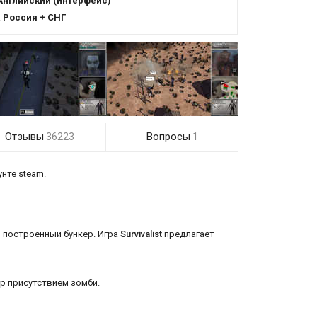
Английский (интерфейс)
:
Россия + СНГ
Отзывы
Вопросы
36223
1
нте steam.
 построенный бункер. Игра
Survivalist
предлагает
гр присутствием зомби.