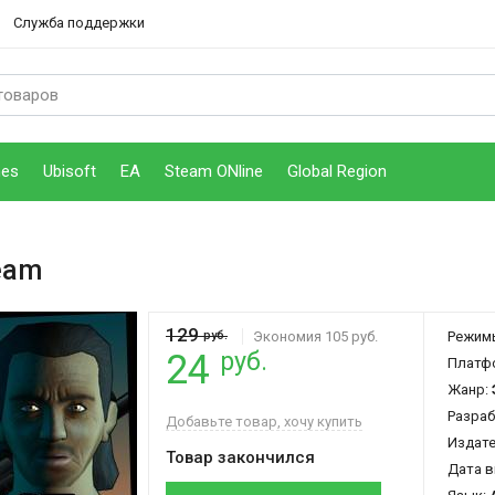
Служба поддержки
mes
Ubisoft
EA
Steam ONline
Global Region
eam
129
руб.
Экономия 105 руб.
Режим
руб.
24
Платф
Жанр:
Разраб
Добавьте товар, хочу купить
Издат
Товар закончился
Дата в