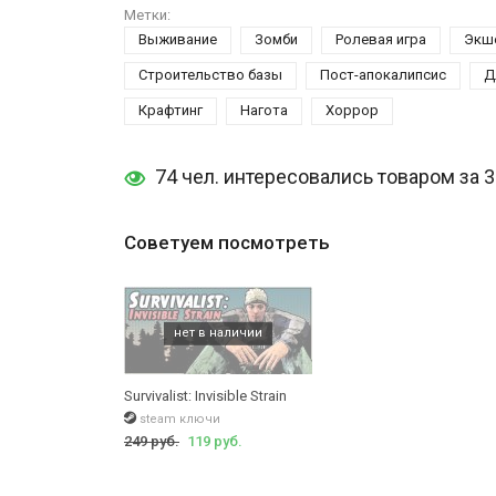
Метки:
Выживание
Зомби
Ролевая игра
Экш
Строительство базы
Пост-апокалипсис
Д
Крафтинг
Нагота
Хоррор
74 чел. интересовались товаром за 
Советуем посмотреть
Survivalist: Invisible Strain
steam ключи
249 руб.
119 руб.