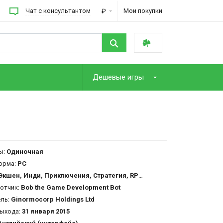
Чат с консультантом
Мои покупки
₽
Дешевые игры
ы:
Одиночная
орма:
PC
Экшен, Инди, Приключения, Стратегия, RPG, Симулятор
отчик:
Bob the Game Development Bot
ель:
Ginormocorp Holdings Ltd
ыхода:
31 января 2015