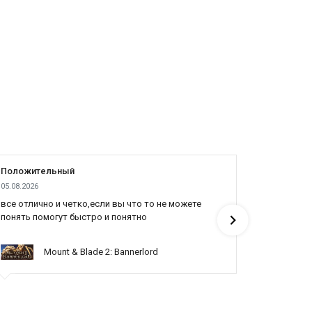
Положительный
Положит
05.08.2026
04.08.2026
все отлично и четко,если вы что то не можете
Все отлич
понять помогут быстро и понятно
Mount & Blade 2: Bannerlord