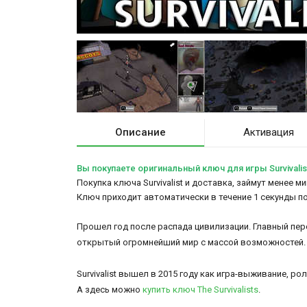
Описание
Активация
Вы покупаете оригинальный ключ для игры Survivalis
Покупка ключа Survivalist и доставка, займут менее м
Ключ приходит автоматически в течение 1 секунды п
Прошел год после распада цивилизации. Главный пер
открытый огромнейший мир с массой возможностей
Survivalist вышел в 2015 году как игра-выживание, р
А здесь можно
купить ключ The Survivalists
.