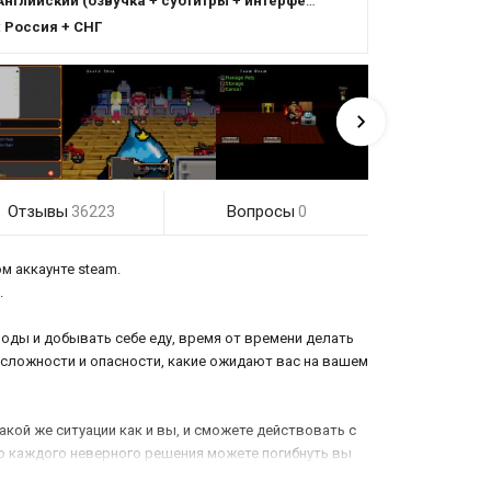
Английский (озвучка + субтитры + интерфейс)
:
Россия + СНГ
Отзывы
Вопросы
36223
0
м аккаунте steam.
.
воды и добывать себе еду, время от времени делать
 сложности и опасности, какие ожидают вас на вашем
кой же ситуации как и вы, и сможете действовать с
го каждого неверного решения можете погибнуть вы