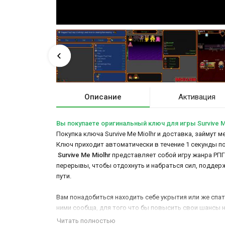
Описание
Активация
Вы покупаете оригинальный ключ для игры Survive M
Покупка ключа Survive Me Miolhr и доставка, займут м
Ключ приходит автоматически в течение 1 секунды п
Survive Me Miolhr
представляет собой игру жанра РПГ.
перерывы, чтобы отдохнуть и набраться сил, поддер
пути.
Вам понадобиться находить себе укрытия или же спат
ними сообща, для того что бы повысить свои шансы 
или ваш товарищ.
Читать полностью