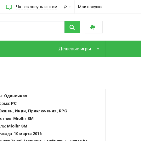
Чат с консультантом
Мои покупки
₽
Дешевые игры
ы:
Одиночная
орма:
PC
Экшен, Инди, Приключения, RPG
отчик:
Miolhr SM
ель:
Miolhr SM
ыхода:
10 марта 2016