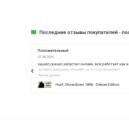
Последние отзывы покупателей -
по
Положительный
07.08.2026
ах была
зашёл,скачал,запустил онлайн, всё работает как и
должно, магазину спасибо за то что экономит
наше время,нервы и деньги, ребята вы красава
Читать далее
оказываете поддержку населению и походу из
ynced /
Hunt: Showdown 1896 - Deluxe Edition
всех только вы и оказываете помощь