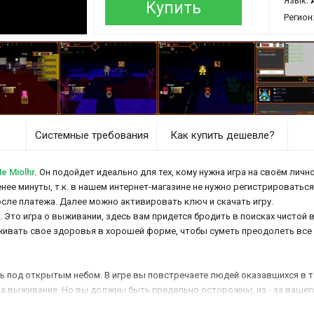
Язык:
Купить
Регион
Системные требования
Как купить дешевле?
e Miolhr
.
Он подойдет идеально для тех, кому нужна игра на своём лично
енее минуты, т.к. в нашем интернет-магазине не нужно регистрироваться
осле платежа. Далее можно активировать ключ и скачать игру.
 Это игра о выживании, здесь вам придется бродить в поисках чистой 
живать свое здоровья в хорошей форме, чтобы суметь преодолеть все
ь под открытым небом. В игре вы повстречаете людей оказавшихся в та
на выживание. Но вы должны быть предельно осторожны, из - за ваше