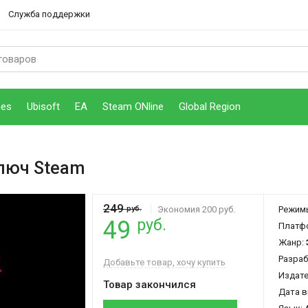
Служба поддержки
mes
Ubisoft
EA
Steam ONline
Global Region
люч Steam
249
руб.
Экономия 200 руб.
Режим
руб.
49
Платф
Жанр:
Разраб
Добавьте товар, хочу купить
Издат
Товар закончился
Дата в