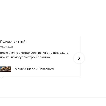
Положительный
Положит
05.08.2026
04.08.2026
все отлично и четко,если вы что то не можете
Все отлич
понять помогут быстро и понятно
Mount & Blade 2: Bannerlord