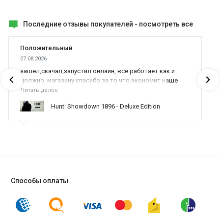
Последние отзывы покупателей -
посмотреть все
Положительный
07.08.2026
зашёл,скачал,запустил онлайн, всё работает как и
должно, магазину спасибо за то что экономит наше
время,нервы и деньги, ребята вы красава оказываете
Читать далее
поддержку населению и походу из всех только вы и
Hunt: Showdown 1896 - Deluxe Edition
оказываете помощь
Способы оплаты