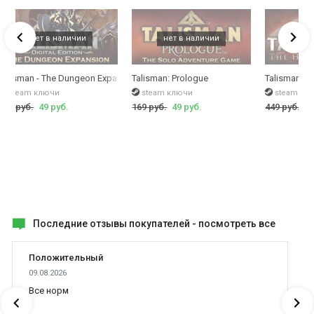
Talisman - The Dungeon Expansion
Talisman: Prologue
Talisman: T
steam ключи
steam ключи
steam кл
169 руб.
49 руб.
169 руб.
49 руб.
449 руб.
49
Последние отзывы покупателей -
посмотреть все
Положительный
09.08.2026
Все норм