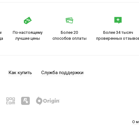
м
По-настоящему
Более 20
Более 34 тысяч
да
лучшие цены
способов оплаты
проверенных отзыво
Как купить
Служба поддержки
О м