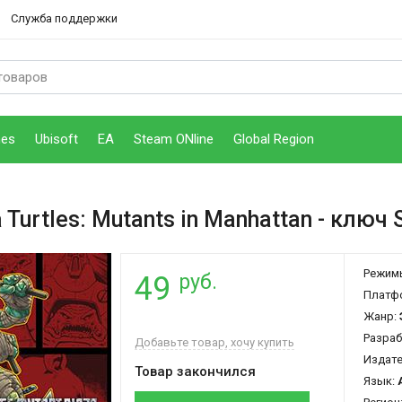
Служба поддержки
mes
Ubisoft
EA
Steam ONline
Global Region
 Turtles: Mutants in Manhattan
- ключ 
Режим
руб.
49
Платф
Жанр:
Разраб
Добавьте товар, хочу купить
Издат
Товар закончился
Язык: