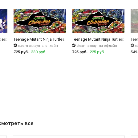
tles: Shredder's Revenge
Teenage Mutant Ninja Turtles: The Cowabunga Collection
Teenage Mutant Ninja Turtles: The C
Teen
steam аккаунты онлайн
steam аккаунты офлайн
s
725 руб.
330 руб.
725 руб.
225 руб.
549
смотреть все