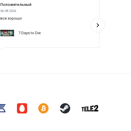
Положительный
Положит
06.08.2026
05.08.2026
все хорошо
все отлич
понять по
7 Days to Die