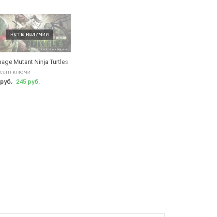
owabunga Collection
age Mutant Ninja Turtles: Out of the Shadows
team ключи
 руб.
245 руб.