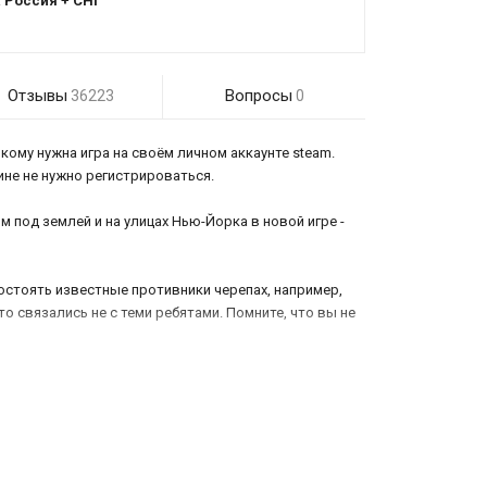
:
Россия + СНГ
Отзывы
Вопросы
36223
0
кому нужна игра на своём личном аккаунте steam.
азине не нужно регистрироваться.
 под землей и на улицах Нью-Йорка в новой игре -
востоять известные противники черепах, например,
то связались не с теми ребятами. Помните, что вы не