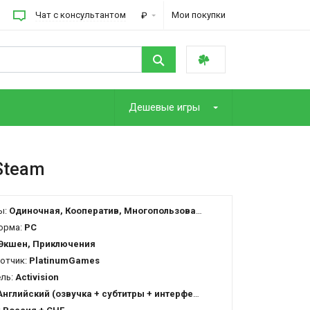
Чат с консультантом
Мои покупки
₽
Дешевые игры
Steam
ы:
Одиночная, Кооператив, Многопользовательская
орма:
PC
Экшен, Приключения
отчик:
PlatinumGames
ель:
Activision
Английский (озвучка + субтитры + интерфейс)