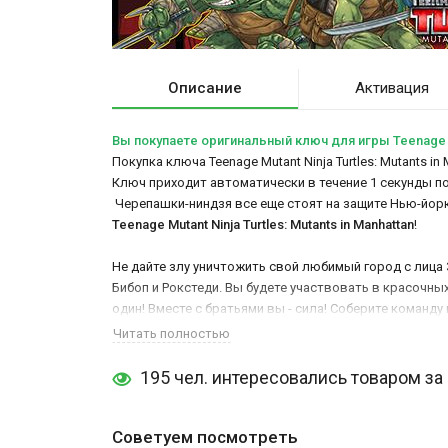
Описание
Активация
Вы покупаете оригинальный ключ для игры Teenage Mut
Покупка ключа Teenage Mutant Ninja Turtles: Mutants i
Ключ приходит автоматически в течение 1 секунды п
Черепашки-ниндзя все еще стоят на защите Нью-йорка
Teenage Mutant Ninja Turtles: Mutants in Manhattan
!
Не дайте злу уничтожить свой любимый город с лица 
Бибоп и Рокстеди. Вы будете участвовать в красочных
один! Вместе с братьями вы - сила! Соберите команду 
Читать полностью
195 чел. интересовались товаром за
Советуем посмотреть