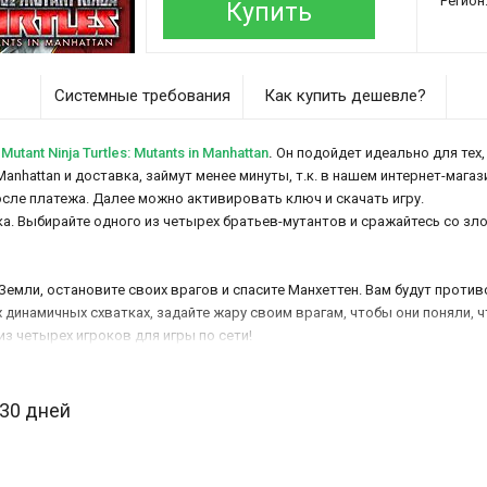
Регион
Купить
Системные требования
Как купить дешевле?
ant Ninja Turtles: Mutants in Manhattan
.
Он подойдет идеально для тех, 
n Manhattan и доставка, займут менее минуты, т.к. в нашем интернет-маг
осле платежа. Далее можно активировать ключ и скачать игру.
. Выбирайте одного из четырех братьев-мутантов и сражайтесь со злом
Земли, остановите своих врагов и спасите Манхеттен. Вам будут проти
 динамичных схватках, задайте жару своим врагам, чтобы они поняли, ч
из четырех игроков для игры по сети!
 30 дней