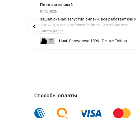
Положительный
07.08.2026
зашёл,скачал,запустил онлайн, всё работает как и
должно, магазину спасибо за то что экономит
наше время,нервы и деньги, ребята вы красава
Читать далее
оказываете поддержку населению и походу из
Hunt: Showdown 1896 - Deluxe Edition
всех только вы и оказываете помощь
Способы оплаты